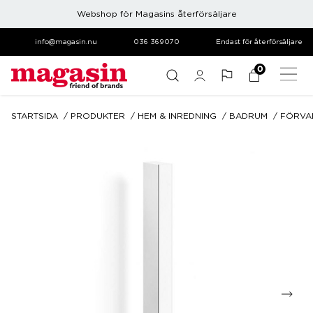
Webshop för Magasins återförsäljare
info@magasin.nu
036 369070
Endast för återförsäljare
0
STARTSIDA
PRODUKTER
HEM & INREDNING
BADRUM
FÖRVA