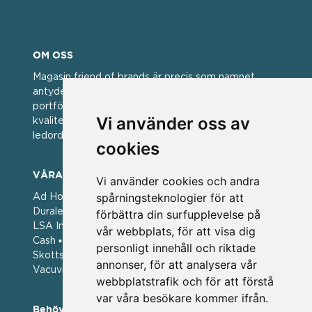
OM OSS
Magasin friend of brands är precis som namnet
antyder; en vän av varumärken. Vi har idag en stor
portfölj med välkända varumärken med hög
Vi använder oss av
kvalitet. För oss har kvalitet alltid varit ett av
ledorden och som styrt vår verksamhet.
cookies
VÅRA VARUMÄRKEN
Vi använder cookies och andra
spårningsteknologier för att
Ad Hoc ▪ Bialetti ▪ Cole & Mason ▪ Caps Me ▪
Duralex ▪ Forged ▪ G3 Ferrari ▪ Ken Hom ▪ Kilner ▪
förbättra din surfupplevelse på
LSA International ▪ Laguiole Style de Vie ▪ Mason
vår webbplats, för att visa dig
Cash ▪ Pintinox ▪ Plate-it ▪ Price and Kengsington ▪
personligt innehåll och riktade
Skottsberg ▪ Scandinavian Home ▪ Style de Vie ▪
annonser, för att analysera vår
Vacuvin ▪ Viners ▪ Zack ▪ Zyliss
webbplatstrafik och för att förstå
var våra besökare kommer ifrån.
Behöver du hjälp att beställa?