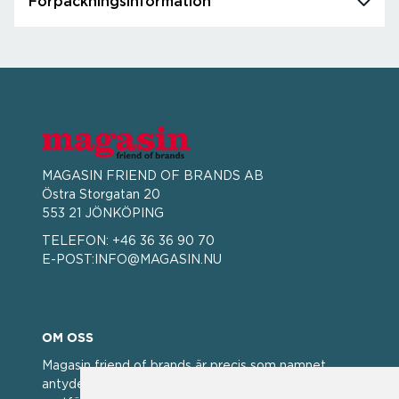
Förpackningsinformation
MAGASIN FRIEND OF BRANDS AB
Östra Storgatan 20
553 21 JÖNKÖPING
TELEFON:
+46 36 36 90 70
E-POST:
INFO@MAGASIN.NU
OM OSS
Magasin friend of brands är precis som namnet
antyder; en vän av varumärken. Vi har idag en stor