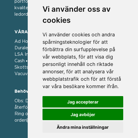
portfölj med välkända varumärken med hög
Vi använder oss av
kvalitet. För oss har kvalitet alltid varit ett av
ledorden och som styrt vår verksamhet.
cookies
VÅRA VARUMÄRKEN
Vi använder cookies och andra
spårningsteknologier för att
Ad Hoc ▪ Bialetti ▪ Cole & Mason ▪ Caps Me ▪
Duralex ▪ Forged ▪ G3 Ferrari ▪ Ken Hom ▪ Kilner ▪
förbättra din surfupplevelse på
LSA International ▪ Laguiole Style de Vie ▪ Mason
vår webbplats, för att visa dig
Cash ▪ Pintinox ▪ Plate-it ▪ Price and Kengsington ▪
personligt innehåll och riktade
Skottsberg ▪ Scandinavian Home ▪ Style de Vie ▪
annonser, för att analysera vår
Vacuvin ▪ Viners ▪ Zack ▪ Zyliss
webbplatstrafik och för att förstå
var våra besökare kommer ifrån.
Behöver du hjälp att beställa?
Obs: Detta är en webshop enbart för våra
Jag accepterar
återförsäljare.
Ring oss på 036 369070 eller mejla till oss på
Jag avböjer
order@magasin.nu
Ändra mina inställningar