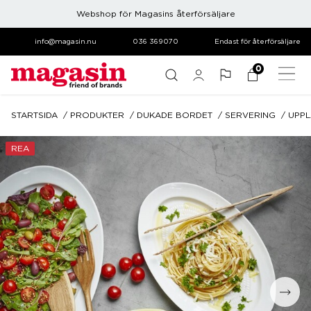
Webshop för Magasins återförsäljare
info@magasin.nu
036 369070
Endast för återförsäljare
0
STARTSIDA
PRODUKTER
DUKADE BORDET
SERVERING
UPPL
REA