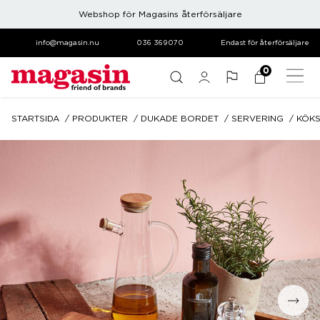
Webshop för Magasins återförsäljare
info@magasin.nu
036 369070
Endast för återförsäljare
0
STARTSIDA
PRODUKTER
DUKADE BORDET
SERVERING
KÖKS