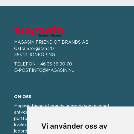
MAGASIN FRIEND OF BRANDS AB
Östra Storgatan 20
553 21 JÖNKÖPING
TELEFON:
+46 36 36 90 70
E-POST:
INFO@MAGASIN.NU
OM OSS
Magasin friend of brands är precis som namnet
antyder; en vän av varumärken. Vi har idag en stor
portfölj med välkända varumärken med hög
Vi använder oss av
kvalitet. För oss har kvalitet alltid varit ett av
ledorden och som styrt vår verksamhet.