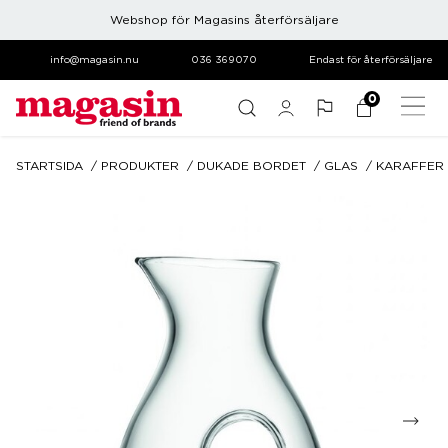
Webshop för Magasins återförsäljare
info@magasin.nu
036 369070
Endast för återförsäljare
0
STARTSIDA
PRODUKTER
DUKADE BORDET
GLAS
KARAFFER