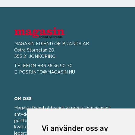
MAGASIN FRIEND OF BRANDS AB
Östra Storgatan 20
553 21 JÖNKÖPING
TELEFON:
+46 36 36 90 70
E-POST:
INFO@MAGASIN.NU
OM OSS
Magasin friend of brands är precis som namnet
antyder; en vän av varumärken. Vi har idag en stor
portfölj med välkända varumärken med hög
Vi använder oss av
kvalitet. För oss har kvalitet alltid varit ett av
ledorden och som styrt vår verksamhet.