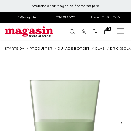
Webshop för Magasins återförsäljare
info@magasin.nu
036 369070
Endast för återförsäljare
0
STARTSIDA
PRODUKTER
DUKADE BORDET
GLAS
DRICKSGLA