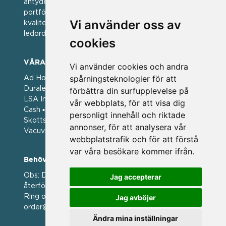
antyder; en vän av varumärken. Vi har idag en stor
portfölj med välkända varumärken med hög
Vi använder oss av
kvalitet. För oss har kvalitet alltid varit ett av
ledorden och som styrt vår verksamhet.
cookies
VÅRA VARUMÄRKEN
Vi använder cookies och andra
spårningsteknologier för att
Ad Hoc ▪ Bialetti ▪ Cole & Mason ▪ Caps Me ▪
Duralex ▪ Forged ▪ G3 Ferrari ▪ Ken Hom ▪ Kilner ▪
förbättra din surfupplevelse på
LSA International ▪ Laguiole Style de Vie ▪ Mason
vår webbplats, för att visa dig
Cash ▪ Pintinox ▪ Plate-it ▪ Price and Kengsington ▪
personligt innehåll och riktade
Skottsberg ▪ Scandinavian Home ▪ Style de Vie ▪
annonser, för att analysera vår
Vacuvin ▪ Viners ▪ Zack ▪ Zyliss
webbplatstrafik och för att förstå
var våra besökare kommer ifrån.
Behöver du hjälp att beställa?
Obs: Detta är en webshop enbart för våra
Jag accepterar
återförsäljare.
Ring oss på 036 369070 eller mejla till oss på
Jag avböjer
order@magasin.nu
Ändra mina inställningar