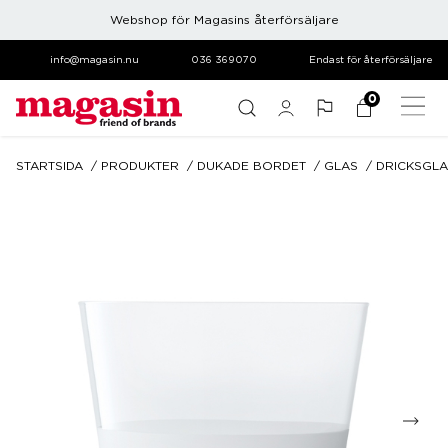
Webshop för Magasins återförsäljare
info@magasin.nu
036 369070
Endast för återförsäljare
0
STARTSIDA
PRODUKTER
DUKADE BORDET
GLAS
DRICKSGLA