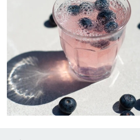
Brödrostar
Bakredskap
Elvispar
Knivar
Vattenkokare
Skärbrädor
Köksassistent
Förvaring & konserverin
Stavmixer
Salt- & Pepparkvarnar
Reservdelar
Riva, skala & dela
Vinkyl
Kökstextilier
Slevar & spadar
Timer & termometrar
VISA ALLA