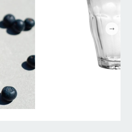
Espressomaskiner
Wokpannor
Kaffepressar
Ugnsformar
Kaffekvarn
Bakformar
g
Kaffe
Grytor
Mjölkskummare
Reservdelar