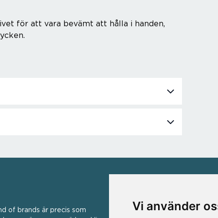
vet för att vara bevämt att hålla i handen,
rycken.
VÅRA VARUMÄRKEN
Vi använder os
nd of brands är precis som
Ad Hoc ▪ Bialetti ▪ Cole & Mas