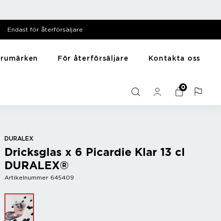
Endast för återförsäljare
arumärken
För återförsäljare
Kontakta oss
särer
Till hemmet
Y - Ö
0
Mediabank
me
Presentartiklar
Zack
Filmer
Husdjursartiklar
Zyliss
Bilder
Träning
Diska & tvätta
DURALEX
Dricksglas x 6 Picardie Klar 13 cl
Sortera
DURALEX®
Artikelnummer 645409
r
Bar
Vintillbehör