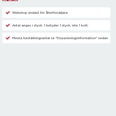
Champagnetillbehör
Kylare
Webshop endast för återförsäljare
Blanda drinkar
Övrigt
Antal anges i styck. 1 betyder 1 styck, inte 1 kolli.
Minsta beställningsantal se "förpackningsinformation" nedan