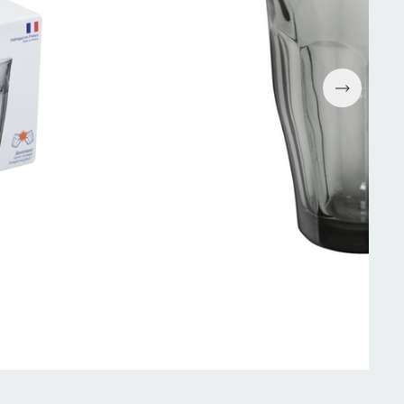
Espressomaskiner
Wokpannor
Kaffepressar
Ugnsformar
Kaffekvarn
Bakformar
g
Kaffe
Grytor
Mjölkskummare
Reservdelar