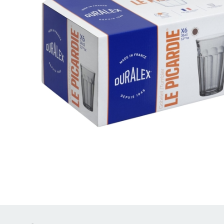
Brödrostar
Bakredskap
Elvispar
Knivar
Vattenkokare
Skärbrädor
Köksassistent
Förvaring & konserverin
Stavmixer
Salt- & Pepparkvarnar
Reservdelar
Riva, skala & dela
Vinkyl
Kökstextilier
Slevar & spadar
Timer & termometrar
VISA ALLA