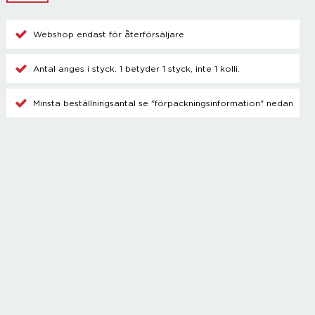
Champagnetillbehör
Kylare
Webshop endast för återförsäljare
Blanda drinkar
Övrigt
Antal anges i styck. 1 betyder 1 styck, inte 1 kolli.
Minsta beställningsantal se "förpackningsinformation" nedan