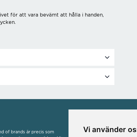
vet för att vara bevämt att hålla i handen,
rycken.
VÅRA VARUMÄRKEN
Vi använder os
nd of brands är precis som
Ad Hoc ▪ Bialetti ▪ Cole & Mas