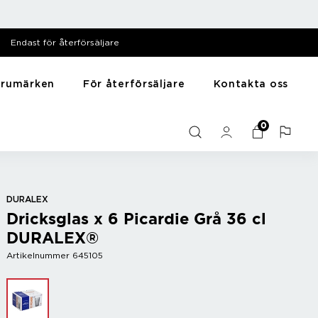
Endast för återförsäljare
arumärken
För återförsäljare
Kontakta oss
särer
Till hemmet
Y - Ö
0
Mediabank
me
Presentartiklar
Zack
Filmer
Husdjursartiklar
Zyliss
Bilder
Träning
Diska & tvätta
DURALEX
Dricksglas x 6 Picardie Grå 36 cl
Sortera
DURALEX®
Artikelnummer 645105
r
Bar
Vintillbehör