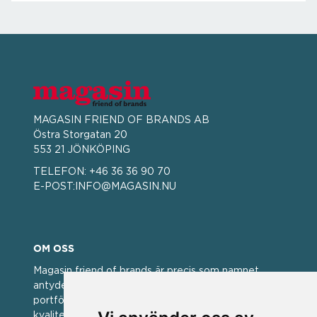
MAGASIN FRIEND OF BRANDS AB
Östra Storgatan 20
553 21 JÖNKÖPING
TELEFON:
+46 36 36 90 70
E-POST:
INFO@MAGASIN.NU
OM OSS
Magasin friend of brands är precis som namnet
antyder; en vän av varumärken. Vi har idag en stor
portfölj med välkända varumärken med hög
kvalitet. För oss har kvalitet alltid varit ett av