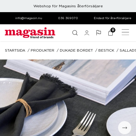
Webshop för Magasins återförsäljare
info@magasin.nu
036 369070
Endast för återförsäljare
0
STARTSIDA
PRODUKTER
DUKADE BORDET
BESTICK
SALLAD