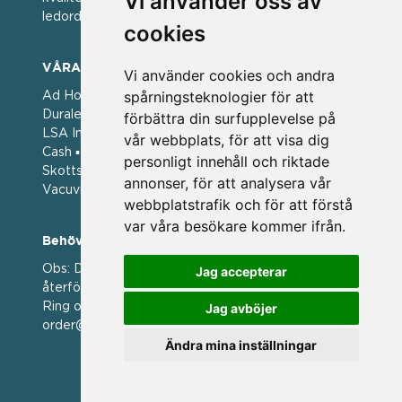
Vi använder oss av
ledorden och som styrt vår verksamhet.
cookies
VÅRA VARUMÄRKEN
Vi använder cookies och andra
spårningsteknologier för att
Ad Hoc ▪ Bialetti ▪ Cole & Mason ▪ Caps Me ▪
Duralex ▪ Forged ▪ G3 Ferrari ▪ Ken Hom ▪ Kilner ▪
förbättra din surfupplevelse på
LSA International ▪ Laguiole Style de Vie ▪ Mason
vår webbplats, för att visa dig
Cash ▪ Pintinox ▪ Plate-it ▪ Price and Kengsington ▪
personligt innehåll och riktade
Skottsberg ▪ Scandinavian Home ▪ Style de Vie ▪
annonser, för att analysera vår
Vacuvin ▪ Viners ▪ Zack ▪ Zyliss
webbplatstrafik och för att förstå
var våra besökare kommer ifrån.
Behöver du hjälp att beställa?
Obs: Detta är en webshop enbart för våra
Jag accepterar
återförsäljare.
Ring oss på 036 369070 eller mejla till oss på
Jag avböjer
order@magasin.nu
Ändra mina inställningar