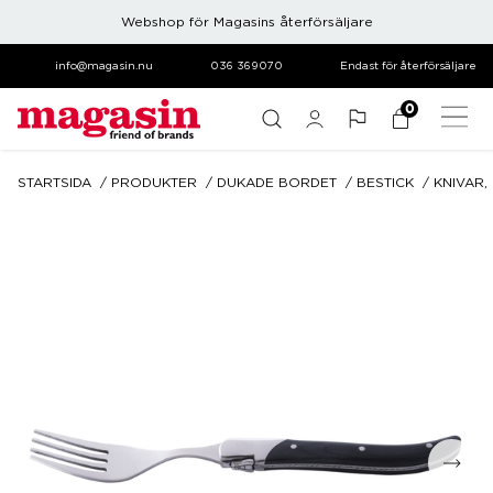
Webshop för Magasins återförsäljare
info@magasin.nu
036 369070
Endast för återförsäljare
0
STARTSIDA
PRODUKTER
DUKADE BORDET
BESTICK
KNIVAR,