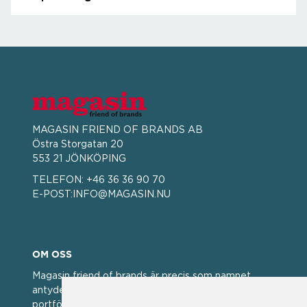
MAGASIN FRIEND OF BRANDS AB
Östra Storgatan 20
553 21 JÖNKÖPING
TELEFON:
+46 36 36 90 70
E-POST:
INFO@MAGASIN.NU
OM OSS
Magasin friend of brands är precis som namnet
antyder; en vän av varumärken. Vi har idag en stor
portfölj med välkända varumärken med hög