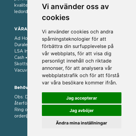
Vi använder oss av
kvalitet. För oss har kvalitet alltid varit ett av
ledorden och som styrt vår verksamhet.
cookies
VÅRA VARUMÄRKEN
Vi använder cookies och andra
spårningsteknologier för att
Ad Hoc ▪ Bialetti ▪ Cole & Mason ▪ Caps Me ▪
Duralex ▪ Forged ▪ G3 Ferrari ▪ Ken Hom ▪ Kilner ▪
förbättra din surfupplevelse på
LSA International ▪ Laguiole Style de Vie ▪ Mason
vår webbplats, för att visa dig
Cash ▪ Pintinox ▪ Plate-it ▪ Price and Kengsington ▪
personligt innehåll och riktade
Skottsberg ▪ Scandinavian Home ▪ Style de Vie ▪
annonser, för att analysera vår
Vacuvin ▪ Viners ▪ Zack ▪ Zyliss
webbplatstrafik och för att förstå
var våra besökare kommer ifrån.
Behöver du hjälp att beställa?
Obs: Detta är en webshop enbart för våra
Jag accepterar
återförsäljare.
Ring oss på 036 369070 eller mejla till oss på
Jag avböjer
order@magasin.nu
Ändra mina inställningar