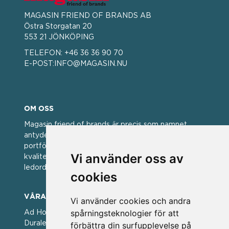
MAGASIN FRIEND OF BRANDS AB
Östra Storgatan 20
553 21 JÖNKÖPING
TELEFON:
+46 36 36 90 70
E-POST:
INFO@MAGASIN.NU
OM OSS
Magasin friend of brands är precis som namnet
antyder; en vän av varumärken. Vi har idag en stor
portfölj med välkända varumärken med hög
Vi använder oss av
kvalitet. För oss har kvalitet alltid varit ett av
ledorden och som styrt vår verksamhet.
cookies
VÅRA VARUMÄRKEN
Vi använder cookies och andra
spårningsteknologier för att
Ad Hoc ▪ Bialetti ▪ Cole & Mason ▪ Caps Me ▪
Duralex ▪ Forged ▪ G3 Ferrari ▪ Ken Hom ▪ Kilner ▪
förbättra din surfupplevelse på