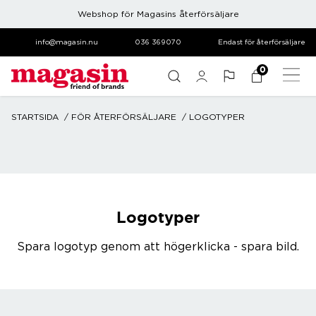
Webshop för Magasins återförsäljare
info@magasin.nu
036 369070
Endast för återförsäljare
0
STARTSIDA
FÖR ÅTERFÖRSÄLJARE
LOGOTYPER
Logotyper
Spara logotyp genom att högerklicka - spara bild.