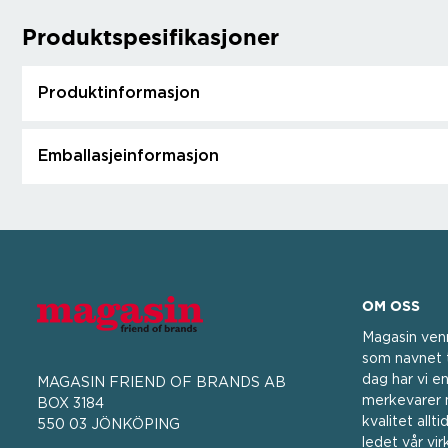
Produktspesifikasjoner
Produktinformasjon
Emballasjeinformasjon
OM OSS
Magasin ven
som navnet t
dag har vi en
MAGASIN FRIEND OF BRANDS AB
merkevarer m
BOX 3184
kvalitet all
550 03 JÖNKÖPING
ledet vår vi