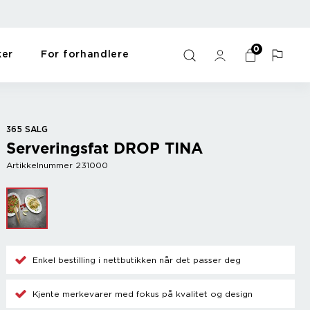
0
ker
For forhandlere
ulds
s
Bar
For the home
Y - Ö
me
Wine accessories
Gift items
Zack
365 SALG
Champagne accessories
Pet items
Zyliss
Serveringsfat DROP TINA
Cooler
Workout
Mix drinks
Oppvask og vask
Artikkelnummer 231000
Other
Sort
s
Enkel bestilling i nettbutikken når det passer deg
Kjente merkevarer med fokus på kvalitet og design