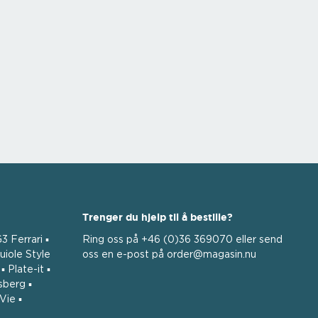
Trenger du hjelp til å bestille?
3 Ferrari ▪
Ring oss på +46 (0)36 369070 eller send
uiole Style
oss ​​en e-post på order@magasin.nu
 Plate-it ▪
sberg ▪
Vie ▪