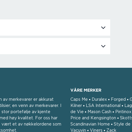
VÅRE MERKER
n av merkevarer er akkurat
Caps Me ▪ Duralex ▪ Forged ▪ G
ilsier; en venn av merkevarer. I
Kilner ▪ LSA International ▪ Lag
 stor portefølje av kjente
de Vie ▪ Mason Cash ▪ Pintinox ▪
ed høy kvalitet. For oss har
Price and Kengsington ▪ Skott
tid vært et av nøkkelordene som
Scandinavian Home ▪ Style de 
rksomhet.
Vacuvin ▪ Viners ▪ Zack