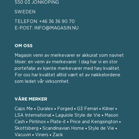
550 03 JÖNKÖPING
SWEDEN
TELEFON:
+46 36 36 90 70
E-POST:
INFO@MAGASIN.NU
OM OSS
Magasin venn av merkevarer er akkurat som navnet
tilsier; en venn av merkevarer. I dag har vi en stor
portefølje av kjente merkevarer med høy kvalitet.
For oss har kvalitet alltid vært et av nøkkelordene
som ledet vår virksomhet.
VÅRE MERKER
Caps Me ▪ Duralex ▪ Forged ▪ G3 Ferrari ▪ Kilner ▪
LSA International ▪ Laguiole Style de Vie ▪ Mason
Cash ▪ Pintinox ▪ Plate-it ▪ Price and Kengsington ▪
Skottsberg ▪ Scandinavian Home ▪ Style de Vie ▪
Vacuvin ▪ Viners ▪ Zack