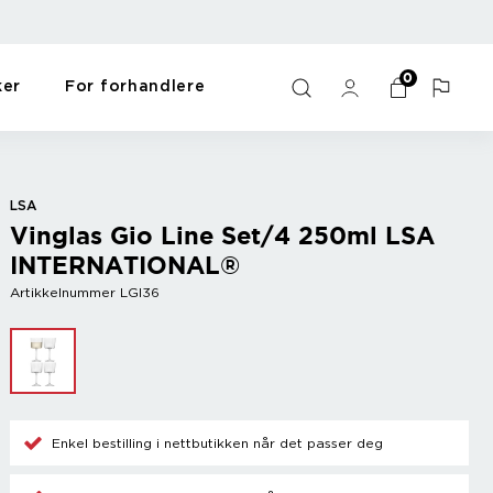
0
ker
For forhandlere
ulds
s
Bar
For the home
Y - Ö
me
Wine accessories
Gift items
Zack
LSA
Champagne accessories
Pet items
Zyliss
Vinglas Gio Line Set/4 250ml LSA
Cooler
Workout
INTERNATIONAL®
Mix drinks
Oppvask og vask
Other
Sort
Artikkelnummer LGI36
s
Enkel bestilling i nettbutikken når det passer deg