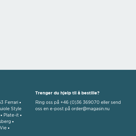
Trenger du hjelp til å bestille?
3 Ferrari ▪
Ring oss på +46 (0)36 369070 eller send
uiole Style
oss ​​en e-post på order@magasin.nu
 Plate-it ▪
sberg ▪
Vie ▪