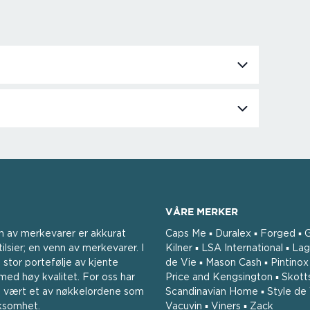
VÅRE MERKER
n av merkevarer er akkurat
Caps Me ▪ Duralex ▪ Forged ▪ G
ilsier; en venn av merkevarer. I
Kilner ▪ LSA International ▪ Lag
 stor portefølje av kjente
de Vie ▪ Mason Cash ▪ Pintinox ▪
ed høy kvalitet. For oss har
Price and Kengsington ▪ Skott
tid vært et av nøkkelordene som
Scandinavian Home ▪ Style de 
rksomhet.
Vacuvin ▪ Viners ▪ Zack