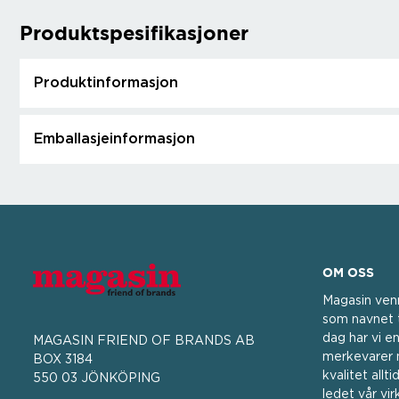
Produktspesifikasjoner
Produktinformasjon
Emballasjeinformasjon
OM OSS
Magasin ven
som navnet t
dag har vi en
MAGASIN FRIEND OF BRANDS AB
merkevarer m
BOX 3184
kvalitet all
550 03 JÖNKÖPING
ledet vår vi