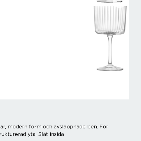
ggar, modern form och avslappnade ben. För
trukturerad yta. Slät insida