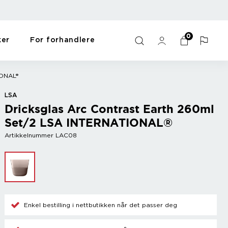
0
ker
For forhandlere
ulds
s
Bar
For the home
Y - Ö
ONAL®
me
Wine accessories
Gift items
Zack
LSA
Champagne accessories
Pet items
Zyliss
Dricksglas Arc Contrast Earth 260ml
Cooler
Workout
Set/2 LSA INTERNATIONAL®
Mix drinks
Oppvask og vask
Other
Sort
Artikkelnummer LAC08
s
Enkel bestilling i nettbutikken når det passer deg