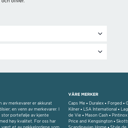
 och oliver.
VÅRE MERKER
n av merkevarer er akkurat
Caps Me ▪ Duralex ▪ Forged ▪ G
ilsier; en venn av merkevarer. I
Kilner ▪ LSA International ▪ Lag
 stor portefølje av kjente
de Vie ▪ Mason Cash ▪ Pintinox ▪
ed høy kvalitet. For oss har
Price and Kengsington ▪ Skott
tid vært et av nøkkelordene som
Scandinavian Home ▪ Style de 