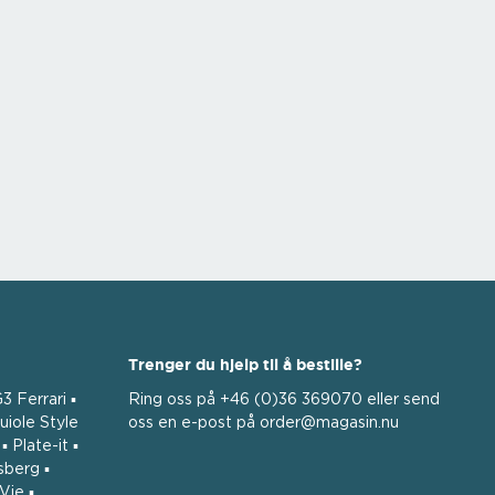
Trenger du hjelp til å bestille?
3 Ferrari ▪
Ring oss på +46 (0)36 369070 eller send
uiole Style
oss ​​en e-post på order@magasin.nu
 Plate-it ▪
sberg ▪
Vie ▪