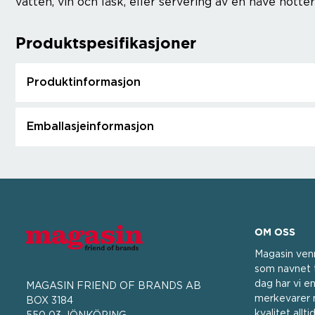
vatten, vin och läsk, eller servering av en näve nötter
Produktspesifikasjoner
Produktinformasjon
Emballasjeinformasjon
OM OSS
Magasin ven
som navnet t
dag har vi en
MAGASIN FRIEND OF BRANDS AB
merkevarer m
BOX 3184
kvalitet all