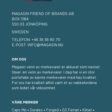
MAGASIN FRIEND OF BRANDS AB
BOX 3184
550 03 JÖNKÖPING
SWEDEN
TELEFON:
+46 36 36 90 70
E-POST:
INFO@MAGASIN.NU
OM OSS
Magasin venn av merkevarer er akkurat som navnet
tilsier; en venn av merkevarer. I dag har vi en stor
portefølje av kjente merkevarer med høy kvalitet.
For oss har kvalitet alltid vært et av nøkkelordene
som ledet vår virksomhet.
VÅRE MERKER
Caps Me ▪ Duralex ▪ Forged ▪ G3 Ferrari ▪ Kilner ▪