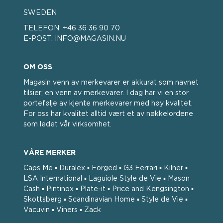
SWEDEN
TELEFON:
+46 36 36 90 70
E-POST:
INFO@MAGASIN.NU
OM OSS
Magasin venn av merkevarer er akkurat som navnet
tilsier; en venn av merkevarer. I dag har vi en stor
portefølje av kjente merkevarer med høy kvalitet.
For oss har kvalitet alltid vært et av nøkkelordene
som ledet vår virksomhet.
VÅRE MERKER
Caps Me ▪ Duralex ▪ Forged ▪ G3 Ferrari ▪ Kilner ▪
LSA International ▪ Laguiole Style de Vie ▪ Mason
Cash ▪ Pintinox ▪ Plate-it ▪ Price and Kengsington ▪
Skottsberg ▪ Scandinavian Home ▪ Style de Vie ▪
Vacuvin ▪ Viners ▪ Zack