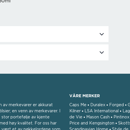
-60ml
VÅRE MERKER
n av merkevarer er akkurat
Caps Me ▪ Duralex ▪ Forged ▪ G
ilsier; en venn av merkevarer. I
Kilner ▪ LSA International ▪ Lag
 stor portefølje av kjente
de Vie ▪ Mason Cash ▪ Pintinox ▪
ed høy kvalitet. For oss har
Price and Kengsington ▪ Skott
tid vært et av nøkkelordene som
Scandinavian Home ▪ Style de 