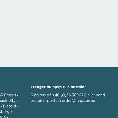
Trenger du hjelp til å bestille?
3 Ferrari ▪
Ring oss på +46 (0)36 369070 eller send
uiole Style
oss ​​en e-post på order@magasin.nu
 Plate-it ▪
sberg ▪
Vie ▪