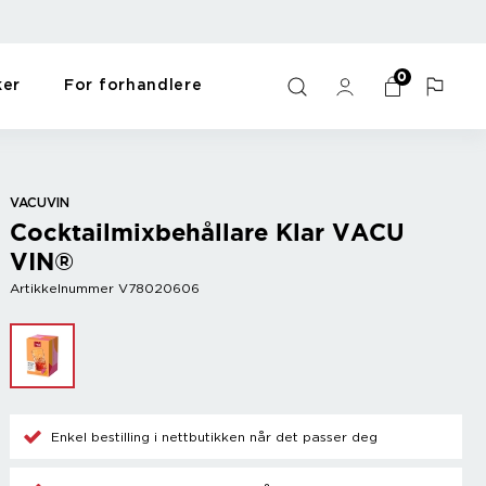
0
ker
For forhandlere
ulds
s
Bar
For the home
Y - Ö
me
Wine accessories
Gift items
Zack
VACUVIN
Champagne accessories
Pet items
Zyliss
Cocktailmixbehållare Klar VACU
Cooler
Workout
VIN®
Mix drinks
Oppvask og vask
Other
Sort
Artikkelnummer V78020606
s
Enkel bestilling i nettbutikken når det passer deg