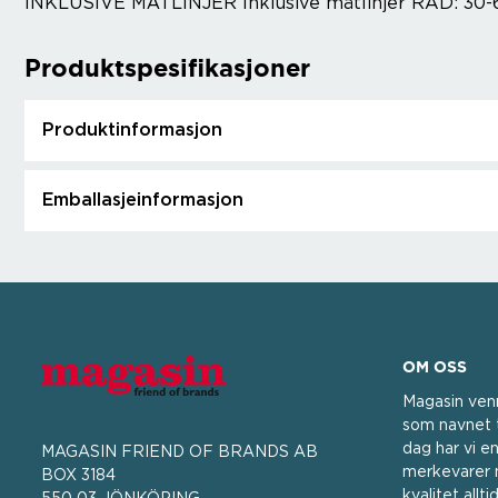
INKLUSIVE MÄTLINJER Inklusive mätlinjer RAD: 30
Produktspesifikasjoner
Produktinformasjon
Emballasjeinformasjon
OM OSS
Magasin ven
som navnet t
dag har vi en
MAGASIN FRIEND OF BRANDS AB
merkevarer m
BOX 3184
kvalitet all