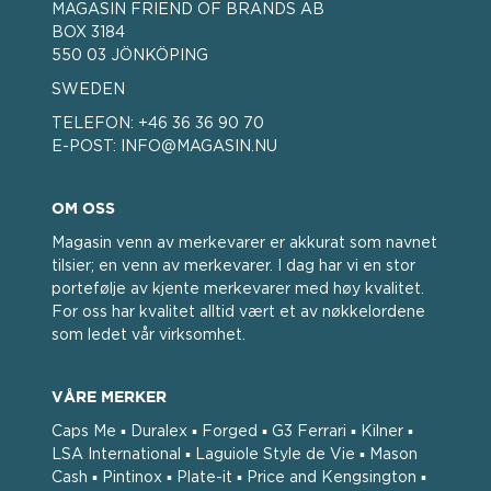
MAGASIN FRIEND OF BRANDS AB
BOX 3184
550 03 JÖNKÖPING
SWEDEN
TELEFON:
+46 36 36 90 70
E-POST:
INFO@MAGASIN.NU
OM OSS
Magasin venn av merkevarer er akkurat som navnet
tilsier; en venn av merkevarer. I dag har vi en stor
portefølje av kjente merkevarer med høy kvalitet.
For oss har kvalitet alltid vært et av nøkkelordene
som ledet vår virksomhet.
VÅRE MERKER
Caps Me ▪ Duralex ▪ Forged ▪ G3 Ferrari ▪ Kilner ▪
LSA International ▪ Laguiole Style de Vie ▪ Mason
Cash ▪ Pintinox ▪ Plate-it ▪ Price and Kengsington ▪