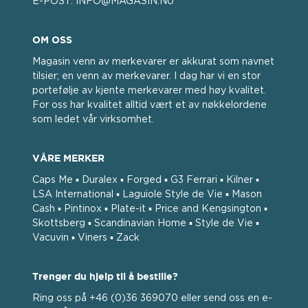
E-POST:
INFO@MAGASIN.NU
OM OSS
Magasin venn av merkevarer er akkurat som navnet
tilsier; en venn av merkevarer. I dag har vi en stor
portefølje av kjente merkevarer med høy kvalitet.
For oss har kvalitet alltid vært et av nøkkelordene
som ledet vår virksomhet.
VÅRE MERKER
Caps Me ▪ Duralex ▪ Forged ▪ G3 Ferrari ▪ Kilner ▪
LSA International ▪ Laguiole Style de Vie ▪ Mason
Cash ▪ Pintinox ▪ Plate-it ▪ Price and Kengsington ▪
Skottsberg ▪ Scandinavian Home ▪ Style de Vie ▪
Vacuvin ▪ Viners ▪ Zack
Trenger du hjelp til å bestille?
Ring oss på +46 (0)36 369070 eller send oss ​​en e-