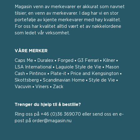
Magasin venn av merkevarer er akkurat som navnet
tilsier; en venn av merkevarer. I dag har vi en stor
portefølje av kjente merkevarer med høy kvalitet.
For oss har kvalitet alltid vært et av nøkkelordene
som ledet vår virksomhet.
VÅRE MERKER
Caps Me ▪ Duralex ▪ Forged ▪ G3 Ferrari ▪ Kilner ▪
LSA International ▪ Laguiole Style de Vie ▪ Mason
Cash ▪ Pintinox ▪ Plate-it ▪ Price and Kengsington ▪
Skottsberg ▪ Scandinavian Home ▪ Style de Vie ▪
Vacuvin ▪ Viners ▪ Zack
Trenger du hjelp til å bestille?
Ring oss på +46 (0)36 369070 eller send oss ​​en e-
post på order@magasin.nu