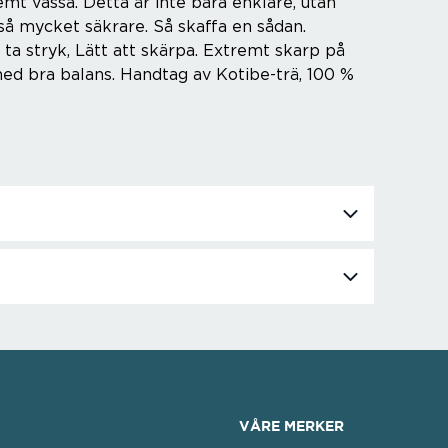
emt vassa. Detta är inte bara enklare, utan
så mycket säkrare. Så skaffa en sådan.
 ta stryk, Lätt att skärpa. Extremt skarp på
 med bra balans. Handtag av Kotibe-trä, 100 %
VÅRE MERKER