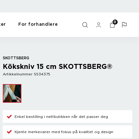
0
ker
For forhandlere
ulds
s
Bar
For the home
Y - Ö
me
Wine accessories
Gift items
Zack
SKOTTSBERG
Champagne accessories
Pet items
Zyliss
Kökskniv 15 cm SKOTTSBERG®
Cooler
Workout
Mix drinks
Oppvask og vask
Artikkelnummer S534375
Other
Sort
s
Enkel bestilling i nettbutikken når det passer deg
Kjente merkevarer med fokus på kvalitet og design