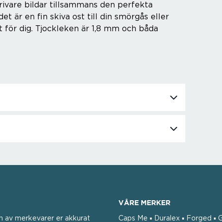
rivare bildar tillsammans den perfekta
et är en fin skiva ost till din smörgås eller
lt för dig. Tjockleken är 1,8 mm och båda
VÅRE MERKER
n av merkevarer er akkurat
Caps Me ▪ Duralex ▪ Forged ▪ G