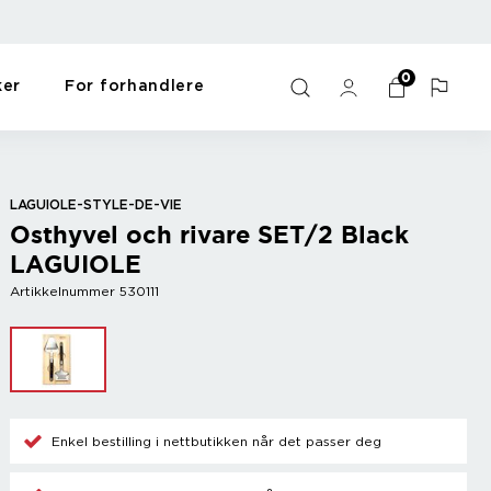
0
ker
For forhandlere
ulds
s
Bar
For the home
Y - Ö
me
Wine accessories
Gift items
Zack
LAGUIOLE-STYLE-DE-VIE
Champagne accessories
Pet items
Zyliss
Osthyvel och rivare SET/2 Black
Cooler
Workout
LAGUIOLE
Mix drinks
Oppvask og vask
Other
Sort
Artikkelnummer 530111
s
Enkel bestilling i nettbutikken når det passer deg