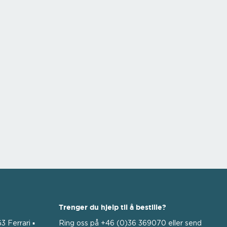
Trenger du hjelp til å bestille?
3 Ferrari ▪
Ring oss på +46 (0)36 369070 eller send