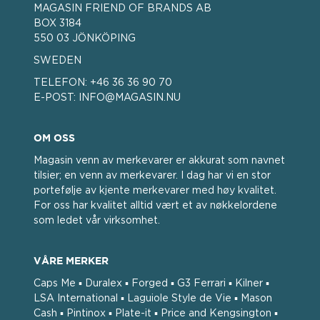
MAGASIN FRIEND OF BRANDS AB
BOX 3184
550 03 JÖNKÖPING
SWEDEN
TELEFON:
+46 36 36 90 70
E-POST:
INFO@MAGASIN.NU
OM OSS
Magasin venn av merkevarer er akkurat som navnet
tilsier; en venn av merkevarer. I dag har vi en stor
portefølje av kjente merkevarer med høy kvalitet.
For oss har kvalitet alltid vært et av nøkkelordene
som ledet vår virksomhet.
VÅRE MERKER
Caps Me ▪ Duralex ▪ Forged ▪ G3 Ferrari ▪ Kilner ▪
LSA International ▪ Laguiole Style de Vie ▪ Mason
Cash ▪ Pintinox ▪ Plate-it ▪ Price and Kengsington ▪