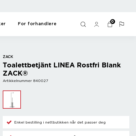
0
ker
For forhandlere
ulds
s
Bar
For the home
Y - Ö
me
Wine accessories
Gift items
Zack
ZACK
Champagne accessories
Pet items
Zyliss
Toalettbetjänt LINEA Rostfri Blank
Cooler
Workout
ZACK®
Mix drinks
Oppvask og vask
Other
Sort
Artikkelnummer 840027
s
Enkel bestilling i nettbutikken når det passer deg