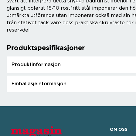
svårt att integrera detta snygga badrumstillbehör i 
glansigt polerat 18/10 rostfritt stål imponerar den hö
utmärkta utförande utan imponerar också med sin han
från stativet tack vare dess praktiska skruvfäste fö
reservdel
Produktspesifikasjoner
Produktinformasjon
Emballasjeinformasjon
OM OSS