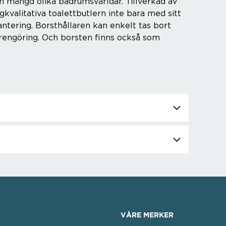
en mängd olika badrumsvärldar. Tillverkad av
gkvalitativa toalettbutlern inte bara med sitt
tering. Borsthållaren kan enkelt tas bort
r rengöring. Och borsten finns också som
VÅRE MERKER