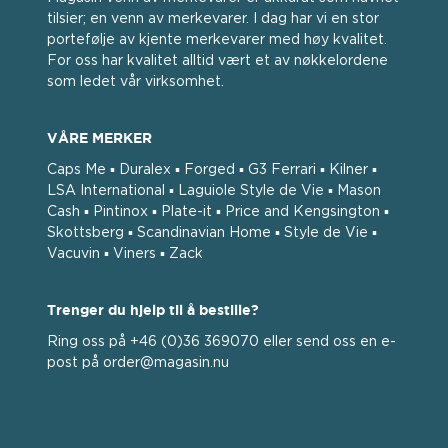
tilsier; en venn av merkevarer. I dag har vi en stor
portefølje av kjente merkevarer med høy kvalitet.
For oss har kvalitet alltid vært et av nøkkelordene
som ledet vår virksomhet.
VÅRE MERKER
Caps Me ▪ Duralex ▪ Forged ▪ G3 Ferrari ▪ Kilner ▪
LSA International ▪ Laguiole Style de Vie ▪ Mason
Cash ▪ Pintinox ▪ Plate-it ▪ Price and Kengsington ▪
Skottsberg ▪ Scandinavian Home ▪ Style de Vie ▪
Vacuvin ▪ Viners ▪ Zack
Trenger du hjelp til å bestille?
Ring oss på +46 (0)36 369070 eller send oss ​​en e-
post på order@magasin.nu