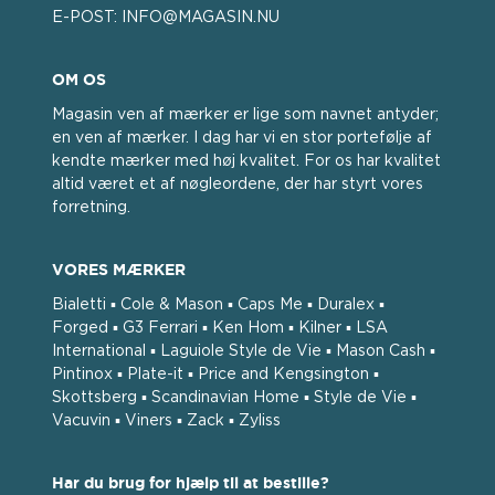
E-POST:
INFO@MAGASIN.NU
OM OS
Magasin ven af ​​mærker er lige som navnet antyder;
en ven af ​​mærker. I dag har vi en stor portefølje af
kendte mærker med høj kvalitet. For os har kvalitet
altid været et af nøgleordene, der har styrt vores
forretning.
VORES MÆRKER
Bialetti ▪ Cole & Mason ▪ Caps Me ▪ Duralex ▪
Forged ▪ G3 Ferrari ▪ Ken Hom ▪ Kilner ▪ LSA
International ▪ Laguiole Style de Vie ▪ Mason Cash ▪
Pintinox ▪ Plate-it ▪ Price and Kengsington ▪
Skottsberg ▪ Scandinavian Home ▪ Style de Vie ▪
Vacuvin ▪ Viners ▪ Zack ▪ Zyliss
Har du brug for hjælp til at bestille?