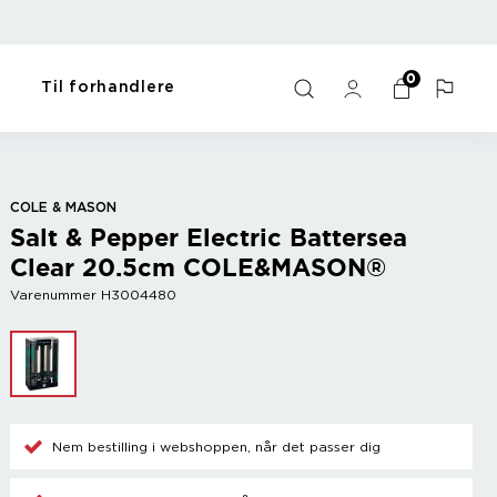
0
Til forhandlere
orme
artikler
Bar
Til hjemmet
Y - Ö
me
Vin tilbehør
Gaveartikler
Zack
COLE & MASON
Champagne tilbehør
Kæledyrsartikler
Zyliss
Salt & Pepper Electric Battersea
Kølere
Dyrke motion
Clear 20.5cm COLE&MASON®
Bland drinks
Opvask og vask
Diverse
Sort
Varenummer H3004480
Nem bestilling i webshoppen, når det passer dig