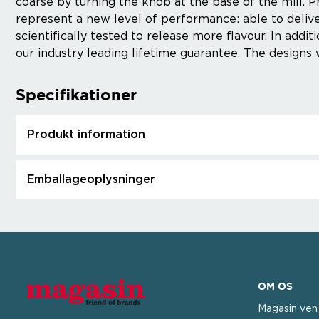
coarse by turning the knob at the base of the mill. Pr
represent a new level of performance: able to deli
scientifically tested to release more flavour. In add
our industry leading lifetime guarantee. The design
Specifikationer
Produkt information
Emballageoplysninger
OM OS
Magasin ven 