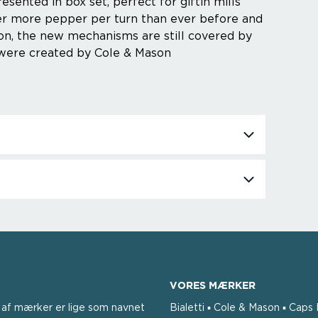
esented in box set, perfect for giftin mills
ver more pepper per turn than ever before and
ition, the new mechanisms are still covered by
s were created by Cole & Mason
VORES MÆRKER
af ​​mærker er lige som navnet
Bialetti ▪ Cole & Mason ▪ Caps