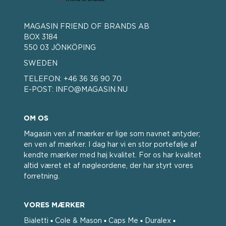
MAGASIN FRIEND OF BRANDS AB
BOX 3184
550 03 JÖNKÖPING
SWEDEN
TELEFON:
+46 36 36 90 70
E-POST:
INFO@MAGASIN.NU
OM OS
Magasin ven af ​​mærker er lige som navnet antyder;
en ven af ​​mærker. I dag har vi en stor portefølje af
kendte mærker med høj kvalitet. For os har kvalitet
altid været et af nøgleordene, der har styrt vores
forretning.
VORES MÆRKER
Bialetti ▪ Cole & Mason ▪ Caps Me ▪ Duralex ▪