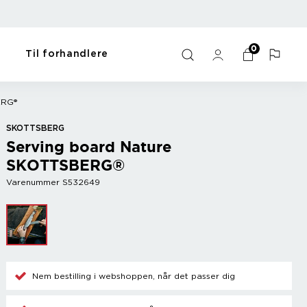
0
Til forhandlere
orme
artikler
Bar
Til hjemmet
Y - Ö
ERG®
me
Vin tilbehør
Gaveartikler
Zack
SKOTTSBERG
Champagne tilbehør
Kæledyrsartikler
Zyliss
Serving board Nature
Kølere
Dyrke motion
SKOTTSBERG®
Bland drinks
Opvask og vask
Diverse
Sort
Varenummer S532649
Nem bestilling i webshoppen, når det passer dig