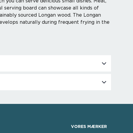
ch you can serve delicious small dishes. Meat,
ful serving board can showcase all kinds of
tainably sourced Longan wood. The Longan
 develops naturally during frequent frying in the
VORES MÆRKER