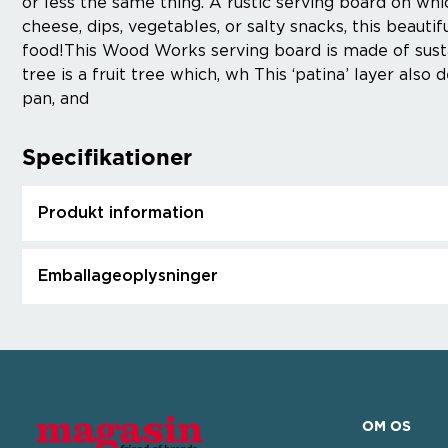
or less the same thing. A rustic serving board on whi
cheese, dips, vegetables, or salty snacks, this beauti
food!This Wood Works serving board is made of sus
tree is a fruit tree which, wh This ‘patina’ layer also
pan, and
Specifikationer
Produkt information
Emballageoplysninger
OM OS