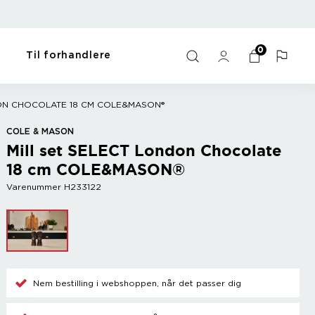
0
Til forhandlere
orme
artikler
Bar
Til hjemmet
Y - Ö
DON CHOCOLATE 18 CM COLE&MASON®
me
Vin tilbehør
Gaveartikler
Zack
COLE & MASON
Champagne tilbehør
Kæledyrsartikler
Zyliss
Mill set SELECT London Chocolate
Kølere
Dyrke motion
18 cm COLE&MASON®
Bland drinks
Opvask og vask
Diverse
Sort
Varenummer H233122
Nem bestilling i webshoppen, når det passer dig