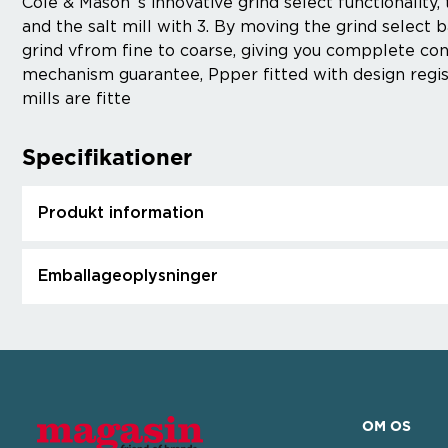
Cole & Mason´s innovative grind select functionality
and the salt mill with 3. By moving the grind select 
grind vfrom fine to coarse, giving you compplete co
mechanism guarantee, Ppper fitted with design regis
mills are fitte
Specifikationer
Produkt information
Emballageoplysninger
OM OS