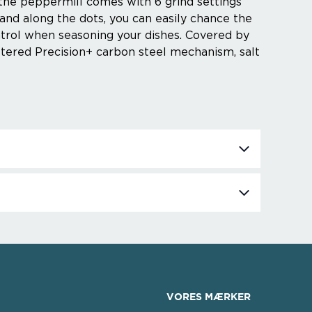
, the peppermill comes with 6 grind settings
band along the dots, you can easily chance the
ntrol when seasoning your dishes. Covered by
tered Precision+ carbon steel mechanism, salt
VORES MÆRKER