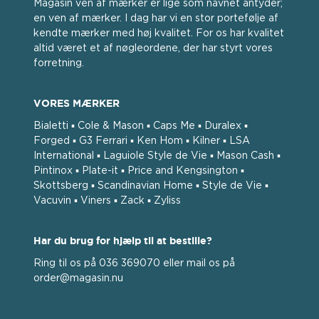
Magasin ven af ​​mærker er lige som navnet antyder;
en ven af ​​mærker. I dag har vi en stor portefølje af
kendte mærker med høj kvalitet. For os har kvalitet
altid været et af nøgleordene, der har styrt vores
forretning.
VORES MÆRKER
Bialetti ▪ Cole & Mason ▪ Caps Me ▪ Duralex ▪
Forged ▪ G3 Ferrari ▪ Ken Hom ▪ Kilner ▪ LSA
International ▪ Laguiole Style de Vie ▪ Mason Cash ▪
Pintinox ▪ Plate-it ▪ Price and Kengsington ▪
Skottsberg ▪ Scandinavian Home ▪ Style de Vie ▪
Vacuvin ▪ Viners ▪ Zack ▪ Zyliss
Har du brug for hjælp til at bestille?
Ring til os på 036 369070 eller mail os på
order@magasin.nu