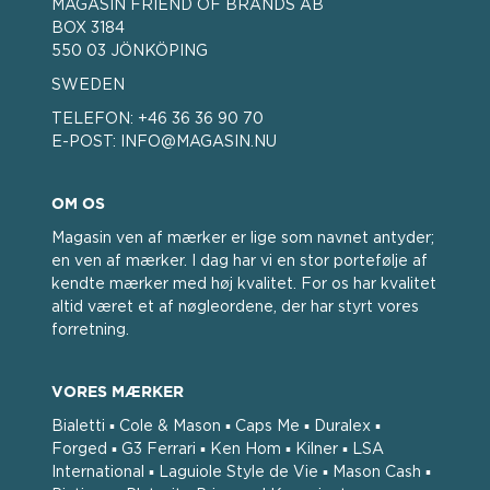
MAGASIN FRIEND OF BRANDS AB
BOX 3184
550 03 JÖNKÖPING
SWEDEN
TELEFON:
+46 36 36 90 70
E-POST:
INFO@MAGASIN.NU
OM OS
Magasin ven af ​​mærker er lige som navnet antyder;
en ven af ​​mærker. I dag har vi en stor portefølje af
kendte mærker med høj kvalitet. For os har kvalitet
altid været et af nøgleordene, der har styrt vores
forretning.
VORES MÆRKER
Bialetti ▪ Cole & Mason ▪ Caps Me ▪ Duralex ▪
Forged ▪ G3 Ferrari ▪ Ken Hom ▪ Kilner ▪ LSA
International ▪ Laguiole Style de Vie ▪ Mason Cash ▪