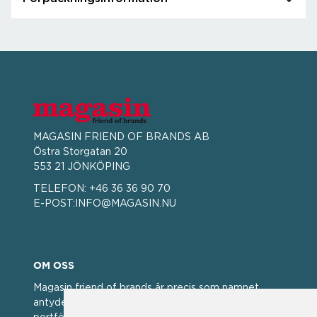
MAGASIN FRIEND OF BRANDS AB
Östra Storgatan 20
553 21 JÖNKÖPING
TELEFON:
+46 36 36 90 70
E-POST:
INFO@MAGASIN.NU
OM OSS
Magasin friend of brands är precis som namnet
antyder; en vän av varumärken. Vi har idag en stor