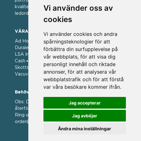
portfölj med välkända varumärken med hög
Vi använder oss av
kvalitet. För oss har kvalitet alltid varit ett av
ledorden och som styrt vår verksamhet.
cookies
VÅRA VARUMÄRKEN
Vi använder cookies och andra
spårningsteknologier för att
Ad Hoc ▪ Bialetti ▪ Cole & Mason ▪ Caps Me ▪
Duralex ▪ Forged ▪ G3 Ferrari ▪ Ken Hom ▪ Kilner ▪
förbättra din surfupplevelse på
LSA International ▪ Laguiole Style de Vie ▪ Mason
vår webbplats, för att visa dig
Cash ▪ Pintinox ▪ Plate-it ▪ Price and Kengsington ▪
personligt innehåll och riktade
Skottsberg ▪ Scandinavian Home ▪ Style de Vie ▪
annonser, för att analysera vår
Vacuvin ▪ Viners ▪ Zack ▪ Zyliss
webbplatstrafik och för att förstå
var våra besökare kommer ifrån.
Behöver du hjälp att beställa?
Obs: Detta är en webshop enbart för våra
Jag accepterar
återförsäljare.
Ring oss på 036 369070 eller mejla till oss på
Jag avböjer
order@magasin.nu
Ändra mina inställningar