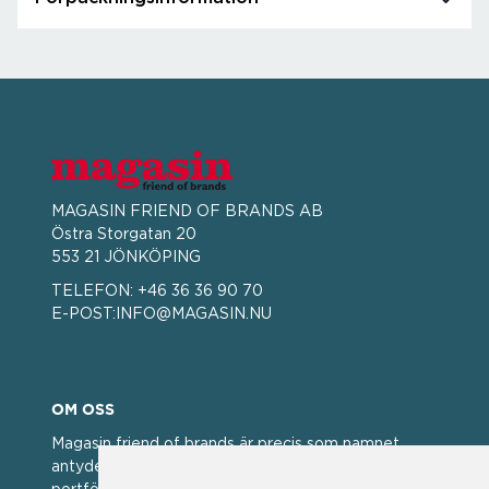
MAGASIN FRIEND OF BRANDS AB
Östra Storgatan 20
553 21 JÖNKÖPING
TELEFON:
+46 36 36 90 70
E-POST:
INFO@MAGASIN.NU
OM OSS
Magasin friend of brands är precis som namnet
antyder; en vän av varumärken. Vi har idag en stor