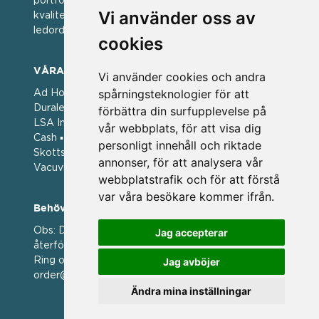
portfölj med välkända varumärken med hög
Vi använder oss av
kvalitet. För oss har kvalitet alltid varit ett av
ledorden och som styrt vår verksamhet.
cookies
VÅRA VARUMÄRKEN
Vi använder cookies och andra
spårningsteknologier för att
Ad Hoc ▪ Bialetti ▪ Cole & Mason ▪ Caps Me ▪
Duralex ▪ Forged ▪ G3 Ferrari ▪ Ken Hom ▪ Kilner ▪
förbättra din surfupplevelse på
LSA International ▪ Laguiole Style de Vie ▪ Mason
vår webbplats, för att visa dig
Cash ▪ Pintinox ▪ Plate-it ▪ Price and Kengsington ▪
personligt innehåll och riktade
Skottsberg ▪ Scandinavian Home ▪ Style de Vie ▪
annonser, för att analysera vår
Vacuvin ▪ Viners ▪ Zack ▪ Zyliss
webbplatstrafik och för att förstå
var våra besökare kommer ifrån.
Behöver du hjälp att beställa?
Obs: Detta är en webshop enbart för våra
Jag accepterar
återförsäljare.
Ring oss på 036 369070 eller mejla till oss på
Jag avböjer
order@magasin.nu
Ändra mina inställningar