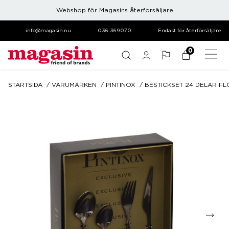
Webshop för Magasins återförsäljare
info@magasin.nu
036 369070
Endast för återförsäljare
0
STARTSIDA
VARUMÄRKEN
PINTINOX
BESTICKSET 24 DELAR FL