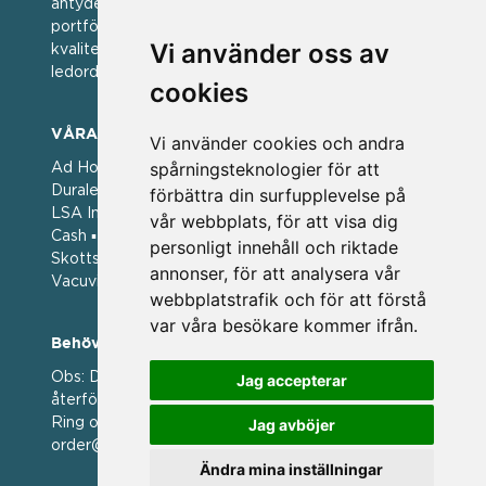
antyder; en vän av varumärken. Vi har idag en stor
portfölj med välkända varumärken med hög
Vi använder oss av
kvalitet. För oss har kvalitet alltid varit ett av
ledorden och som styrt vår verksamhet.
cookies
VÅRA VARUMÄRKEN
Vi använder cookies och andra
spårningsteknologier för att
Ad Hoc ▪ Bialetti ▪ Cole & Mason ▪ Caps Me ▪
Duralex ▪ Forged ▪ G3 Ferrari ▪ Ken Hom ▪ Kilner ▪
förbättra din surfupplevelse på
LSA International ▪ Laguiole Style de Vie ▪ Mason
vår webbplats, för att visa dig
Cash ▪ Pintinox ▪ Plate-it ▪ Price and Kengsington ▪
personligt innehåll och riktade
Skottsberg ▪ Scandinavian Home ▪ Style de Vie ▪
annonser, för att analysera vår
Vacuvin ▪ Viners ▪ Zack ▪ Zyliss
webbplatstrafik och för att förstå
var våra besökare kommer ifrån.
Behöver du hjälp att beställa?
Obs: Detta är en webshop enbart för våra
Jag accepterar
återförsäljare.
Ring oss på 036 369070 eller mejla till oss på
Jag avböjer
order@magasin.nu
Ändra mina inställningar