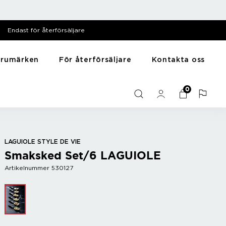
Endast för återförsäljare
arumärken
För återförsäljare
Kontakta oss
särer
Till hemmet
Y - Ö
0
Mediabank
me
Presentartiklar
Zack
Filmer
Husdjursartiklar
Zyliss
Bilder
Träning
Diska & tvätta
LAGUIOLE STYLE DE VIE
Smaksked Set/6 LAGUIOLE
Sortera
Artikelnummer 530127
r
Bar
Vintillbehör