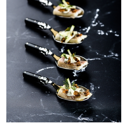
Brödrostar
Bakredskap
Elvispar
Knivar
Vattenkokare
Skärbrädor
Köksassistent
Förvaring & konserverin
Stavmixer
Salt- & Pepparkvarnar
Reservdelar
Riva, skala & dela
Vinkyl
Kökstextilier
Slevar & spadar
Timer & termometrar
VISA ALLA