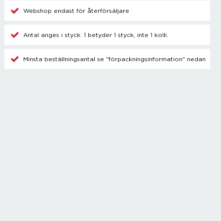
Champagnetillbehör
Webshop endast för återförsäljare
Kylare
Blanda drinkar
Antal anges i styck. 1 betyder 1 styck, inte 1 kolli.
Övrigt
Minsta beställningsantal se "förpackningsinformation" nedan