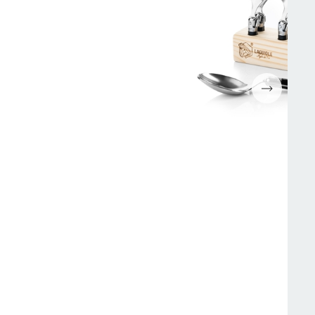
Espressomaskiner
Wokpannor
Kaffepressar
Ugnsformar
Kaffekvarn
Bakformar
g
Kaffe
Grytor
Mjölkskummare
Reservdelar