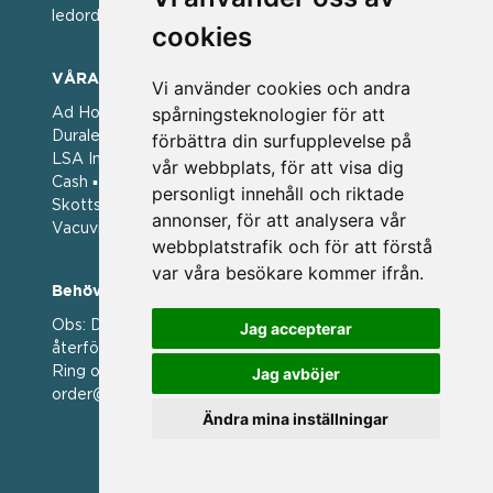
ledorden och som styrt vår verksamhet.
cookies
VÅRA VARUMÄRKEN
Vi använder cookies och andra
spårningsteknologier för att
Ad Hoc ▪ Bialetti ▪ Cole & Mason ▪ Caps Me ▪
Duralex ▪ Forged ▪ G3 Ferrari ▪ Ken Hom ▪ Kilner ▪
förbättra din surfupplevelse på
LSA International ▪ Laguiole Style de Vie ▪ Mason
vår webbplats, för att visa dig
Cash ▪ Pintinox ▪ Plate-it ▪ Price and Kengsington ▪
personligt innehåll och riktade
Skottsberg ▪ Scandinavian Home ▪ Style de Vie ▪
annonser, för att analysera vår
Vacuvin ▪ Viners ▪ Zack ▪ Zyliss
webbplatstrafik och för att förstå
var våra besökare kommer ifrån.
Behöver du hjälp att beställa?
Obs: Detta är en webshop enbart för våra
Jag accepterar
återförsäljare.
Ring oss på 036 369070 eller mejla till oss på
Jag avböjer
order@magasin.nu
Ändra mina inställningar