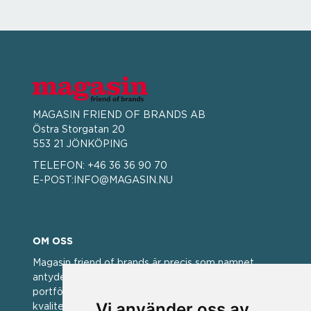
MAGASIN FRIEND OF BRANDS AB
Östra Storgatan 20
553 21 JÖNKÖPING
TELEFON:
+46 36 36 90 70
E-POST:
INFO@MAGASIN.NU
OM OSS
Magasin friend of brands är precis som namnet
antyder; en vän av varumärken. Vi har idag en stor
portfölj med välkända varumärken med hög
Vi använder oss av
kvalitet. För oss har kvalitet alltid varit ett av