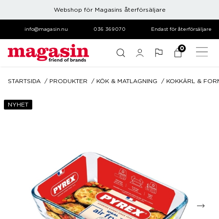
Webshop för Magasins återförsäljare
info@magasin.nu
036 369070
Endast för återförsäljare
0
STARTSIDA
PRODUKTER
KÖK & MATLAGNING
KOKKÄRL & FOR
NYHET