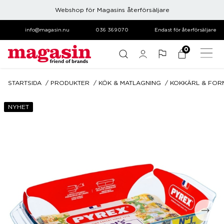
Webshop för Magasins återförsäljare
info@magasin.nu
036 369070
Endast för återförsäljare
0
STARTSIDA
PRODUKTER
KÖK & MATLAGNING
KOKKÄRL & FOR
NYHET