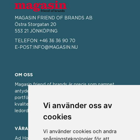
MAGASIN FRIEND OF BRANDS AB
Östra Storgatan 20
553 21 JÖNKÖPING
TELEFON:
+46 36 36 90 70
E-POST:
INFO@MAGASIN.NU
OM OSS
Magasin friend of brands är precis som namnet
antyder; en vän av varumärken. Vi har idag en stor
portfölj med välkända varumärken med hög
Vi använder oss av
kvalitet. För oss har kvalitet alltid varit ett av
ledorden och som styrt vår verksamhet.
cookies
VÅRA VARUMÄRKEN
Vi använder cookies och andra
spårningsteknologier för att
Ad Hoc ▪ Bialetti ▪ Cole & Mason ▪ Caps Me ▪