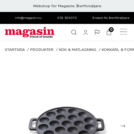
Webshop för Magasins återförsäljare
info@magasin.nu
036 369070
Endast för återförsäljare
0
STARTSIDA
PRODUKTER
KÖK & MATLAGNING
KOKKÄRL & FOR