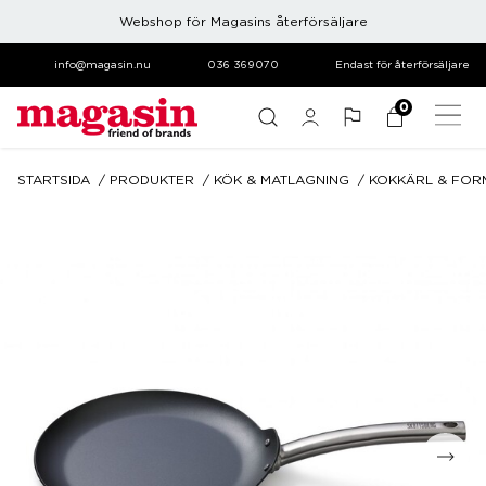
Webshop för Magasins återförsäljare
info@magasin.nu
036 369070
Endast för återförsäljare
0
STARTSIDA
PRODUKTER
KÖK & MATLAGNING
KOKKÄRL & FOR