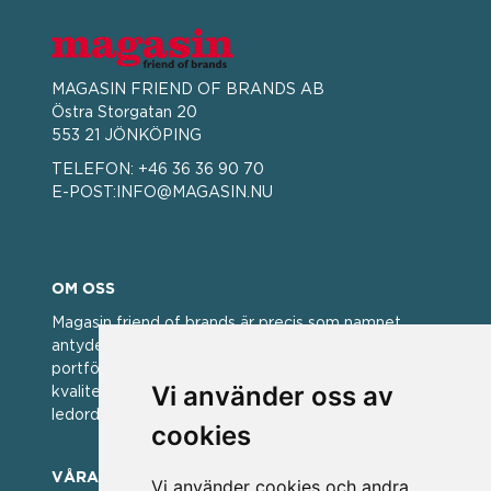
MAGASIN FRIEND OF BRANDS AB
Östra Storgatan 20
553 21 JÖNKÖPING
TELEFON:
+46 36 36 90 70
E-POST:
INFO@MAGASIN.NU
OM OSS
Magasin friend of brands är precis som namnet
antyder; en vän av varumärken. Vi har idag en stor
portfölj med välkända varumärken med hög
Vi använder oss av
kvalitet. För oss har kvalitet alltid varit ett av
ledorden och som styrt vår verksamhet.
cookies
VÅRA VARUMÄRKEN
Vi använder cookies och andra