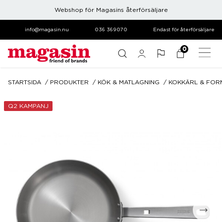
Webshop för Magasins återförsäljare
info@magasin.nu
036 369070
Endast för återförsäljare
0
STARTSIDA
PRODUKTER
KÖK & MATLAGNING
KOKKÄRL & FOR
Q2 KAMPANJ