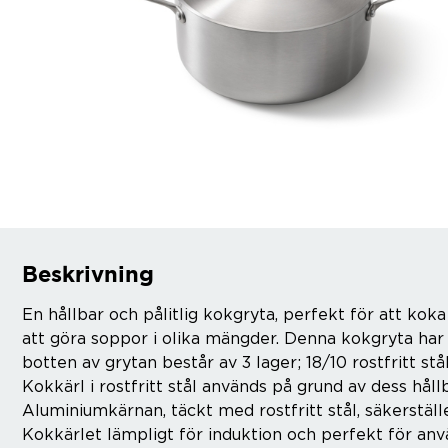
Brödrostar
Bakredskap
Elvispar
Knivar
Vattenkokare
Skärbrädor
Köksassistent
Förvaring & konserverin
Stavmixer
Salt- & Pepparkvarnar
Reservdelar
Riva, skala & dela
Vinkyl
Kökstextilier
Slevar & spadar
Timer & termometrar
VISA ALLA
Beskrivning
En hållbar och pålitlig kokgryta, perfekt för att koka
att göra soppor i olika mängder. Denna kokgryta har e
botten av grytan består av 3 lager; 18/10 rostfritt stå
Kokkärl i rostfritt stål används på grund av dess håll
Aluminiumkärnan, täckt med rostfritt stål, säkerställe
Kokkärlet lämpligt för induktion och perfekt för an