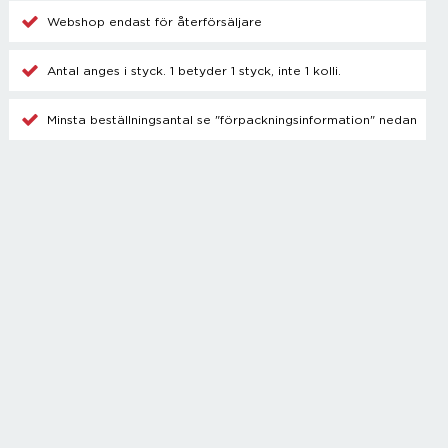
Champagnetillbehör
Webshop endast för återförsäljare
Kylare
Blanda drinkar
Antal anges i styck. 1 betyder 1 styck, inte 1 kolli.
Övrigt
Minsta beställningsantal se "förpackningsinformation" nedan