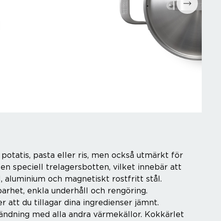
Espressomaskiner
Wokpannor
Kaffepressar
Ugnsformar
Kaffekvarn
Bakformar
g
Kaffe
Grytor
Mjölkskummare
Reservdelar
 potatis, pasta eller ris, men också utmärkt för
n speciell trelagersbotten, vilket innebär att
l, aluminium och magnetiskt rostfritt stål.
barhet, enkla underhåll och rengöring.
r att du tillagar dina ingredienser jämnt.
vändning med alla andra värmekällor. Kokkärlet