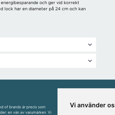
bar, energibesparande och ger vid korrekt
ed lock har en diameter på 24 cm och kan
VÅRA VARUMÄRKEN
Vi använder os
nd of brands är precis som
Ad Hoc ▪ Bialetti ▪ Cole & Mas
er; en vän av varumärken. Vi
Me ▪ Duralex ▪ Forged ▪ G3 Fer