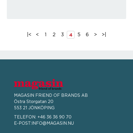
4
|<
<
1
2
3
5
6
>
>|
MAGASIN FRIEND OF BRANDS AB
Östra Storgatan 20
553 21 JÖNKÖPING
TELEFON:
+46 36 36 90 70
E-POST:
INFO@MAGASIN.NU