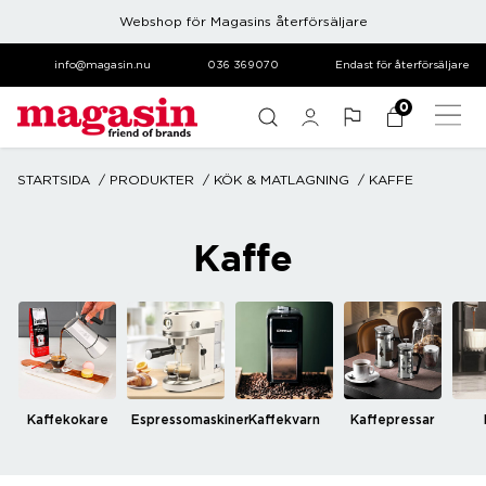
Webshop för Magasins återförsäljare
info@magasin.nu
036 369070
Endast för återförsäljare
0
STARTSIDA
PRODUKTER
KÖK & MATLAGNING
KAFFE
Kaffe
Kaffekokare
Espressomaskiner
Kaffekvarn
Kaffepressar