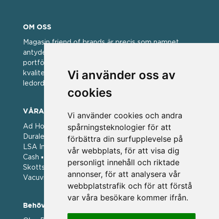
OM OSS
Magasin friend of brands är precis som namnet
antyder; en vän av varumärken. Vi har idag en stor
portfölj med välkända varumärken med hög
Vi använder oss av
kvalitet. För oss har kvalitet alltid varit ett av
ledorden och som styrt vår verksamhet.
cookies
VÅRA VARUMÄRKEN
Vi använder cookies och andra
spårningsteknologier för att
Ad Hoc ▪ Bialetti ▪ Cole & Mason ▪ Caps Me ▪
Duralex ▪ Forged ▪ G3 Ferrari ▪ Ken Hom ▪ Kilner ▪
förbättra din surfupplevelse på
LSA International ▪ Laguiole Style de Vie ▪ Mason
vår webbplats, för att visa dig
Cash ▪ Pintinox ▪ Plate-it ▪ Price and Kengsington ▪
personligt innehåll och riktade
Skottsberg ▪ Scandinavian Home ▪ Style de Vie ▪
annonser, för att analysera vår
Vacuvin ▪ Viners ▪ Zack ▪ Zyliss
webbplatstrafik och för att förstå
var våra besökare kommer ifrån.
Behöver du hjälp att beställa?