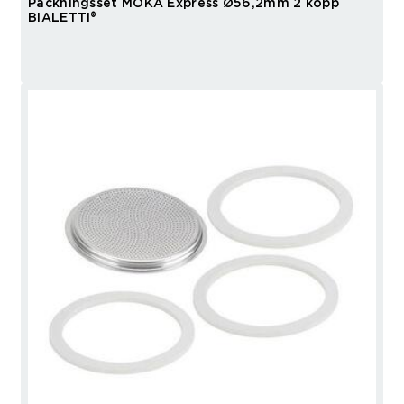
Packningsset MOKA Express Ø56,2mm 2 kopp
BIALETTI®