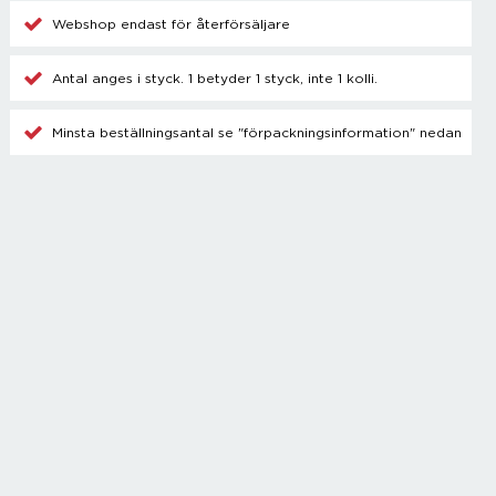
Champagnetillbehör
Webshop endast för återförsäljare
Kylare
Blanda drinkar
Antal anges i styck. 1 betyder 1 styck, inte 1 kolli.
Övrigt
Minsta beställningsantal se "förpackningsinformation" nedan