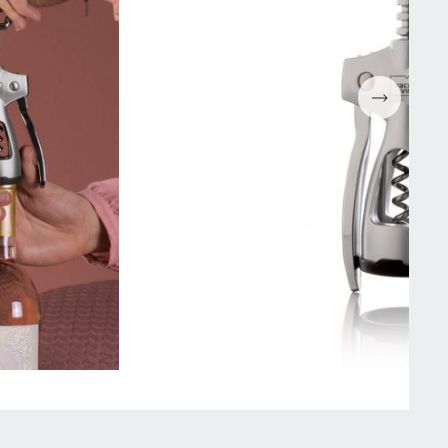
Espressomaskiner
Wokpannor
Kaffepressar
Ugnsformar
Kaffekvarn
Bakformar
g
Kaffe
Grytor
Mjölkskummare
Reservdelar