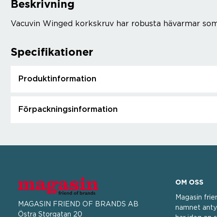
Beskrivning
Vacuvin Winged korkskruv har robusta hävarmar som g
Specifikationer
Produktinformation
Förpackningsinformation
OM OSS
Magasin frie
MAGASIN FRIEND OF BRANDS AB
namnet antyd
Östra Storgatan 20