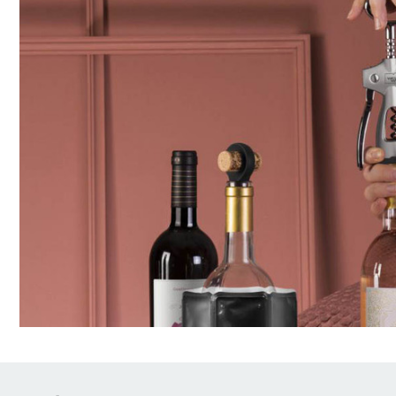
Brödrostar
Bakredskap
Elvispar
Knivar
Vattenkokare
Skärbrädor
Köksassistent
Förvaring & konserverin
Stavmixer
Salt- & Pepparkvarnar
Reservdelar
Riva, skala & dela
Vinkyl
Kökstextilier
Slevar & spadar
Timer & termometrar
VISA ALLA