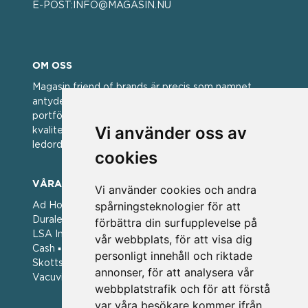
E-POST:
INFO@MAGASIN.NU
OM OSS
Magasin friend of brands är precis som namnet
antyder; en vän av varumärken. Vi har idag en stor
portfölj med välkända varumärken med hög
Vi använder oss av
kvalitet. För oss har kvalitet alltid varit ett av
ledorden och som styrt vår verksamhet.
cookies
VÅRA VARUMÄRKEN
Vi använder cookies och andra
spårningsteknologier för att
Ad Hoc ▪ Bialetti ▪ Cole & Mason ▪ Caps Me ▪
Duralex ▪ Forged ▪ G3 Ferrari ▪ Ken Hom ▪ Kilner ▪
förbättra din surfupplevelse på
LSA International ▪ Laguiole Style de Vie ▪ Mason
vår webbplats, för att visa dig
Cash ▪ Pintinox ▪ Plate-it ▪ Price and Kengsington ▪
personligt innehåll och riktade
Skottsberg ▪ Scandinavian Home ▪ Style de Vie ▪
annonser, för att analysera vår
Vacuvin ▪ Viners ▪ Zack ▪ Zyliss
webbplatstrafik och för att förstå
var våra besökare kommer ifrån.