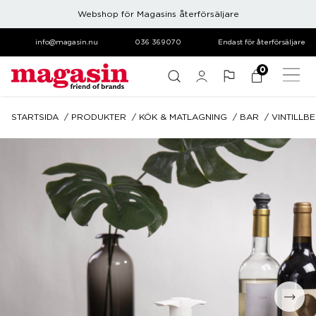
Webshop för Magasins återförsäljare
info@magasin.nu
036 369070
Endast för återförsäljare
0
STARTSIDA
PRODUKTER
KÖK & MATLAGNING
BAR
VINTILLB