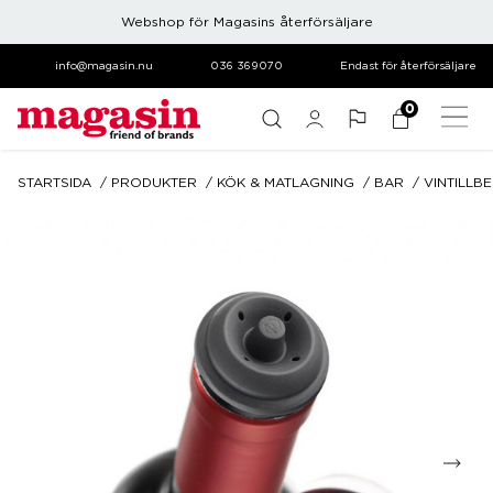
Webshop för Magasins återförsäljare
info@magasin.nu
036 369070
Endast för återförsäljare
0
STARTSIDA
PRODUKTER
KÖK & MATLAGNING
BAR
VINTILLB