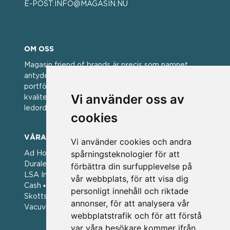
E-POST:
INFO@MAGASIN.NU
OM OSS
Magasin friend of brands är precis som namnet
antyder; en vän av varumärken. Vi har idag en stor
portfölj med välkända varumärken med hög
Vi använder oss av
kvalitet. För oss har kvalitet alltid varit ett av
ledorden och som styrt vår verksamhet.
cookies
VÅRA VARUMÄRKEN
Vi använder cookies och andra
spårningsteknologier för att
Ad Hoc ▪ Bialetti ▪ Cole & Mason ▪ Caps Me ▪
Duralex ▪ Forged ▪ G3 Ferrari ▪ Ken Hom ▪ Kilner ▪
förbättra din surfupplevelse på
LSA International ▪ Laguiole Style de Vie ▪ Mason
vår webbplats, för att visa dig
Cash ▪ Pintinox ▪ Plate-it ▪ Price and Kengsington ▪
personligt innehåll och riktade
Skottsberg ▪ Scandinavian Home ▪ Style de Vie ▪
annonser, för att analysera vår
Vacuvin ▪ Viners ▪ Zack ▪ Zyliss
webbplatstrafik och för att förstå
var våra besökare kommer ifrån.