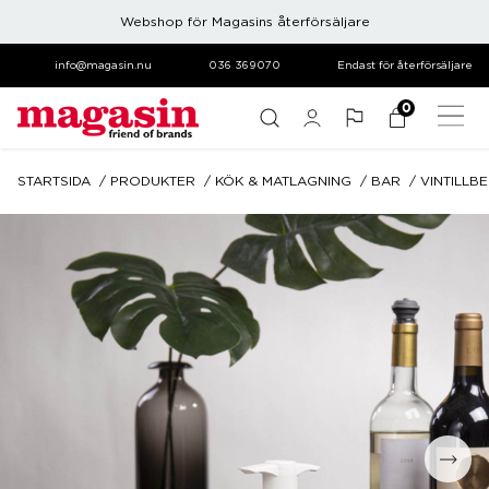
Webshop för Magasins återförsäljare
info@magasin.nu
036 369070
Endast för återförsäljare
0
STARTSIDA
PRODUKTER
KÖK & MATLAGNING
BAR
VINTILLB