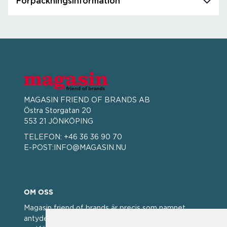
Förpackningsinformation
MAGASIN FRIEND OF BRANDS AB
Östra Storgatan 20
553 21 JÖNKÖPING
TELEFON:
+46 36 36 90 70
E-POST:
INFO@MAGASIN.NU
OM OSS
Magasin friend of brands är precis som namnet
antyder; en vän av varumärken. Vi har idag en stor