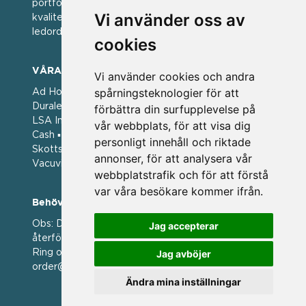
portfölj med välkända varumärken med hög
Vi använder oss av
kvalitet. För oss har kvalitet alltid varit ett av
ledorden och som styrt vår verksamhet.
cookies
VÅRA VARUMÄRKEN
Vi använder cookies och andra
spårningsteknologier för att
Ad Hoc ▪ Bialetti ▪ Cole & Mason ▪ Caps Me ▪
Duralex ▪ Forged ▪ G3 Ferrari ▪ Ken Hom ▪ Kilner ▪
förbättra din surfupplevelse på
LSA International ▪ Laguiole Style de Vie ▪ Mason
vår webbplats, för att visa dig
Cash ▪ Pintinox ▪ Plate-it ▪ Price and Kengsington ▪
personligt innehåll och riktade
Skottsberg ▪ Scandinavian Home ▪ Style de Vie ▪
annonser, för att analysera vår
Vacuvin ▪ Viners ▪ Zack ▪ Zyliss
webbplatstrafik och för att förstå
var våra besökare kommer ifrån.
Behöver du hjälp att beställa?
Obs: Detta är en webshop enbart för våra
Jag accepterar
återförsäljare.
Ring oss på 036 369070 eller mejla till oss på
Jag avböjer
order@magasin.nu
Ändra mina inställningar