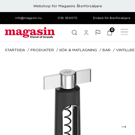
Webshop för Magasins återförsäljare
info@magasin.nu
036 369070
Endast för återförsäljare
0
STARTSIDA
PRODUKTER
KÖK & MATLAGNING
BAR
VINTILLB